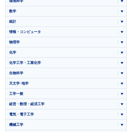
環境科学
数学
統計
情報・コンピュータ
物理学
化学
化学工学・工業化学
生物科学
天文学･地学
工学一般
経営・数理・経済工学
電気・電子工学
機械工学