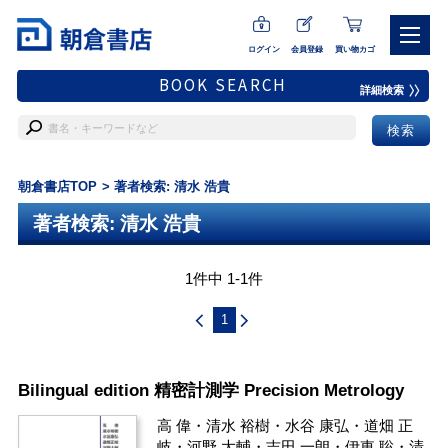
ログイン
会員登録
買い物カゴ
BOOK SEARCH
詳細検索
朝倉書店TOP
著者検索: 清水 浩貴
著者検索: 清水 浩貴
1件中 1-1件
1
Bilingual edition 精密計測学 Precision Metrology
高 偉
・
清水 裕樹
・
水谷 康弘
・
道畑 正
岐
・
河野 大輔
・
吉田 一朗
・
伊東 聡
・
清