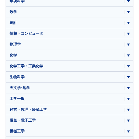
環境科学
数学
統計
情報・コンピュータ
物理学
化学
化学工学・工業化学
生物科学
天文学･地学
工学一般
経営・数理・経済工学
電気・電子工学
機械工学