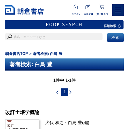
ログイン
会員登録
買い物カゴ
BOOK SEARCH
詳細検索
朝倉書店TOP
著者検索: 白鳥 豊
著者検索: 白鳥 豊
1件中 1-1件
1
改訂土壌学概論
犬伏 和之
・
白鳥 豊
(編)