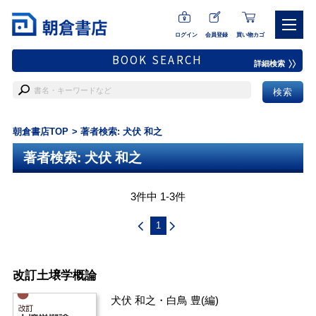
ログイン
会員登録
買い物カゴ
BOOK SEARCH
詳細検索
朝倉書店TOP
著者検索: 犬伏 和之
著者検索: 犬伏 和之
3件中 1-3件
1
改訂土壌学概論
犬伏 和之
・
白鳥 豊
(編)