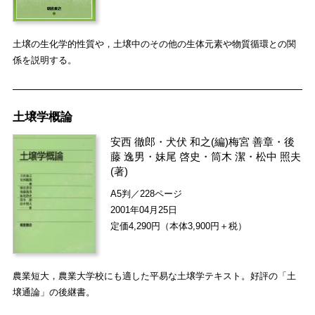
土壌の生化学的性質や，土壌中のその他の生体元素や物質循環との関
係を説明する。
土壌学概論
安西 徹郎
・
犬伏 和之
(編)
梅宮 善章
・
後
藤 逸男
・
妹尾 啓史
・
筒木 潔
・
松中 照夫
(著)
A5判／228ページ
2001年04月25日
定価4,290円（本体3,900円＋税）
農業短大，農業大学校にも適した平易な土壌学テキスト。好評の「土
壌通論」の後継書。