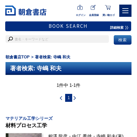
ログイン
会員登録
買い物カゴ
BOOK SEARCH
詳細検索
朝倉書店TOP
著者検索: 寺嶋 和夫
著者検索: 寺嶋 和夫
1件中 1-1件
1
マテリアル工学シリーズ
材料プロセス工学
相澤 龍彦
・
中江 秀雄
・
寺嶋 和夫
(著)