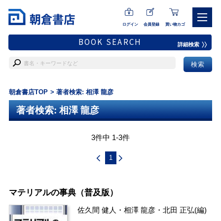
ログイン
会員登録
買い物カゴ
BOOK SEARCH
詳細検索
朝倉書店TOP
著者検索: 相澤 龍彦
著者検索: 相澤 龍彦
3件中 1-3件
1
マテリアルの事典（普及版）
佐久間 健人
・
相澤 龍彦
・
北田 正弘
(編)