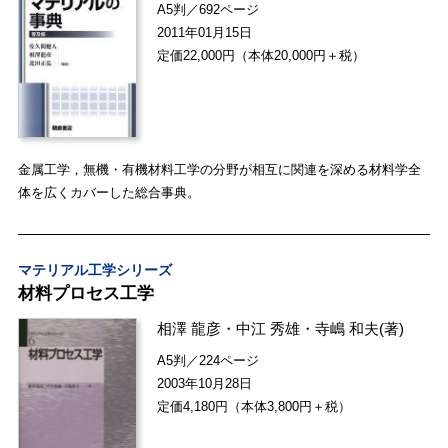
A5判／692ページ
2011年01月15日
定価22,000円（本体20,000円＋税）
金属工学，無機・有機材料工学の分野が相互に関連を深める材料学全
体を広くカバーした総合事典。
マテリアル工学シリーズ
材料プロセス工学
相澤 龍彦
・
中江 秀雄
・
寺嶋 和夫
(著)
A5判／224ページ
2003年10月28日
定価4,180円（本体3,800円＋税）