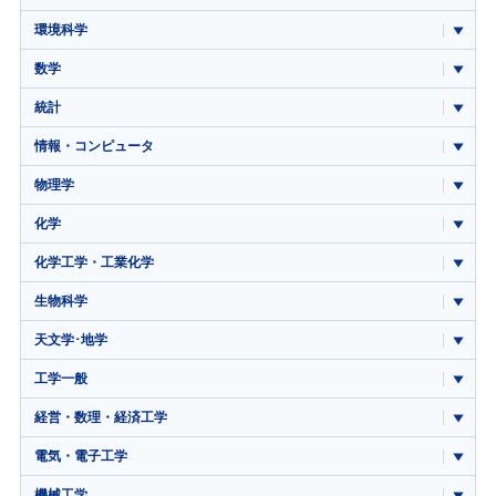
環境科学
数学
統計
情報・コンピュータ
物理学
化学
化学工学・工業化学
生物科学
天文学･地学
工学一般
経営・数理・経済工学
電気・電子工学
機械工学