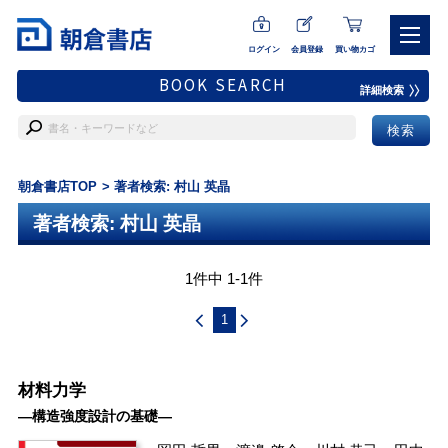
ログイン
会員登録
買い物カゴ
BOOK SEARCH
詳細検索
朝倉書店TOP
著者検索: 村山 英晶
著者検索: 村山 英晶
1件中 1-1件
1
材料力学
―構造強度設計の基礎―