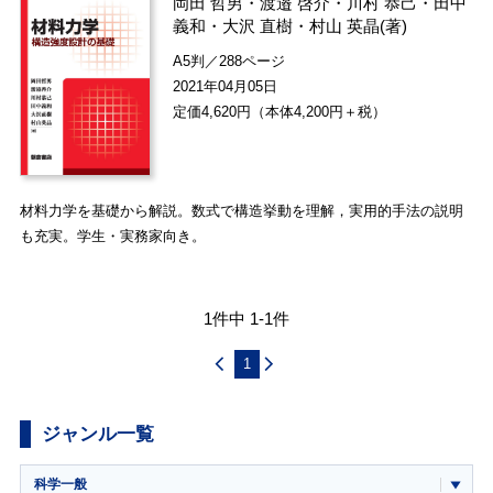
岡田 哲男
・
渡邉 啓介
・
川村 恭己
・
田中
義和
・
大沢 直樹
・
村山 英晶
(著)
A5判／288ページ
2021年04月05日
定価4,620円（本体4,200円＋税）
材料力学を基礎から解説。数式で構造挙動を理解，実用的手法の説明
も充実。学生・実務家向き。
1件中 1-1件
1
ジャンル一覧
科学一般