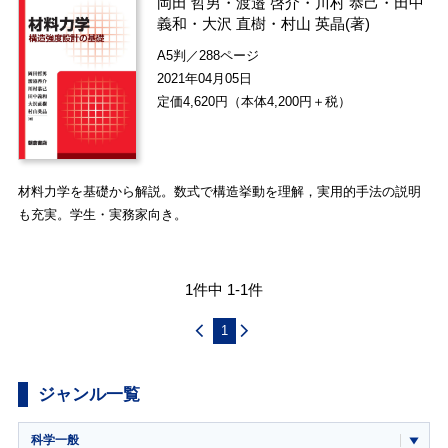
岡田 哲男
・
渡邉 啓介
・
川村 恭己
・
田中
義和
・
大沢 直樹
・
村山 英晶
(著)
A5判／288ページ
2021年04月05日
定価4,620円（本体4,200円＋税）
材料力学を基礎から解説。数式で構造挙動を理解，実用的手法の説明
も充実。学生・実務家向き。
1件中 1-1件
1
ジャンル一覧
科学一般