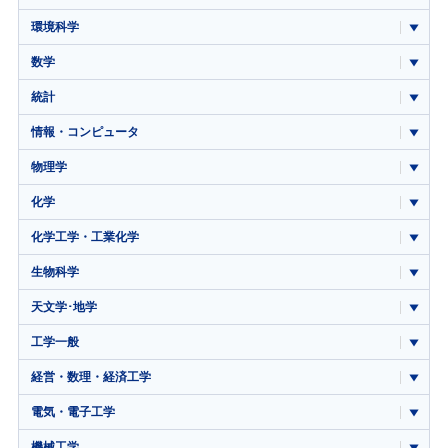
環境科学
数学
統計
情報・コンピュータ
物理学
化学
化学工学・工業化学
生物科学
天文学･地学
工学一般
経営・数理・経済工学
電気・電子工学
機械工学