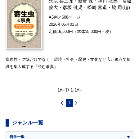
永宗 喜三郎
・
新倉 保
・
神川 龍馬
・
常盤
俊大
・
彦坂 健児
・
松崎 素道
・
脇 司
(編)
A5判／608ページ
2026年06月01日
定価16,500円（本体15,000円＋税）
病原性・防除だけでなく，環境・社会・歴史・文化など広い視点で知
識を集大成する「読む事典」
1件中 1-1件
1
ジャンル一覧
科学一般