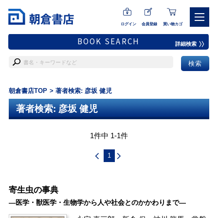
ログイン
会員登録
買い物カゴ
BOOK SEARCH
詳細検索
朝倉書店TOP
著者検索: 彦坂 健児
著者検索: 彦坂 健児
1件中 1-1件
1
寄生虫の事典
―医学・獣医学・生物学から人や社会とのかかわりまで―