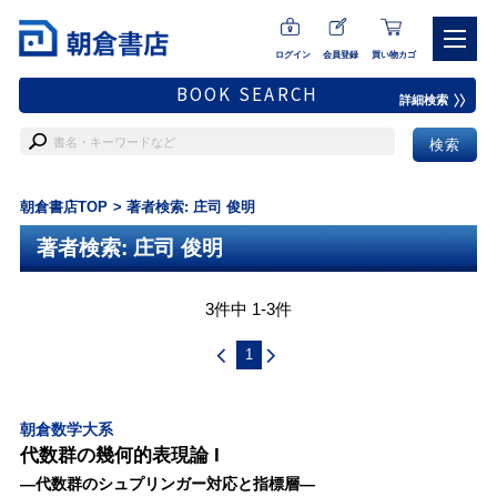
ログイン
会員登録
買い物カゴ
BOOK SEARCH
詳細検索
朝倉書店TOP
著者検索: 庄司 俊明
著者検索: 庄司 俊明
3件中 1-3件
1
朝倉数学大系
代数群の幾何的表現論 I
―代数群のシュプリンガー対応と指標層―