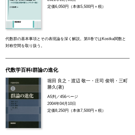
定価6,050円（本体5,500円＋税）
代数群の基本事項とその表現論を深く解説。第II巻ではKostka関数と
対称空間を取り扱う。
代数学百科I群論の進化
堀田 良之
・
渡辺 敬一
・
庄司 俊明
・
三町
勝久
(著)
A5判／456ページ
2004年04月10日
定価8,250円（本体7,500円＋税）