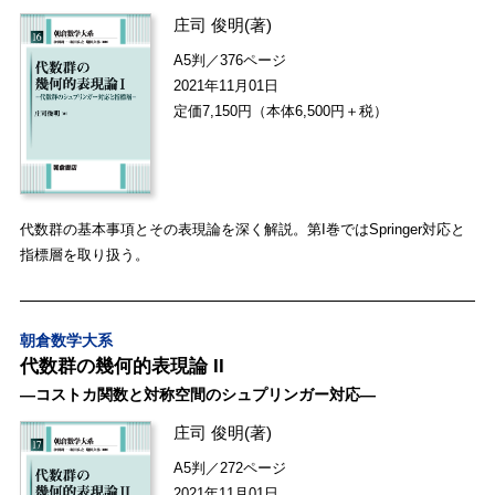
庄司 俊明
(著)
A5判／376ページ
2021年11月01日
定価7,150円（本体6,500円＋税）
代数群の基本事項とその表現論を深く解説。第I巻ではSpringer対応と
指標層を取り扱う。
朝倉数学大系
代数群の幾何的表現論 II
―コストカ関数と対称空間のシュプリンガー対応―
庄司 俊明
(著)
A5判／272ページ
2021年11月01日