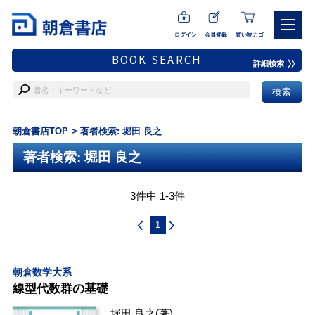
ログイン
会員登録
買い物カゴ
BOOK SEARCH
詳細検索
朝倉書店TOP
著者検索: 堀田 良之
著者検索: 堀田 良之
3件中 1-3件
1
朝倉数学大系
線型代数群の基礎
堀田 良之
(著)