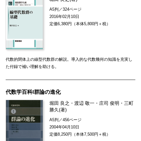
A5判／324ページ
2016年02月10日
定価6,380円（本体5,800円＋税）
代数的閉体上の線型代数群の解説。導入的な代数幾何の知識を充実し
た付録で補い理解を助ける。
代数学百科I群論の進化
堀田 良之
・
渡辺 敬一
・
庄司 俊明
・
三町
勝久
(著)
A5判／456ページ
2004年04月10日
定価8,250円（本体7,500円＋税）