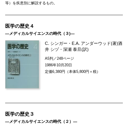
等）を疾患別に解説するもの。
医学の歴史４
―メディカルサイエンスの時代（３)―
C. シンガー
・
E.A. アンダーウッド
(著)
酒
井 シヅ
・
深瀬 泰旦
(訳)
A5判／248ページ
1986年10月20日
定価6,380円（本体5,800円＋税）
医学の歴史３
―メディカルサイエンスの時代（２）―