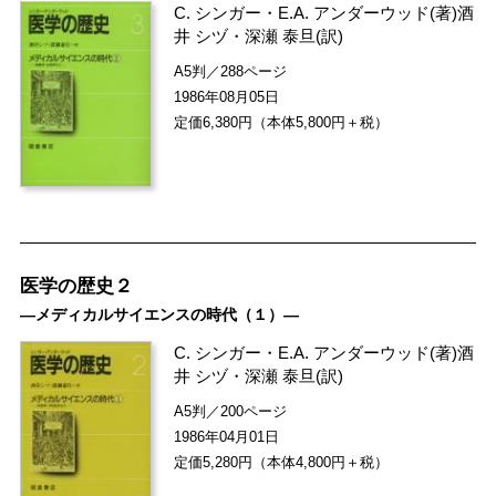
C. シンガー
・
E.A. アンダーウッド
(著)
酒
井 シヅ
・
深瀬 泰旦
(訳)
A5判／288ページ
1986年08月05日
定価6,380円（本体5,800円＋税）
医学の歴史２
―メディカルサイエンスの時代（１）―
C. シンガー
・
E.A. アンダーウッド
(著)
酒
井 シヅ
・
深瀬 泰旦
(訳)
A5判／200ページ
1986年04月01日
定価5,280円（本体4,800円＋税）