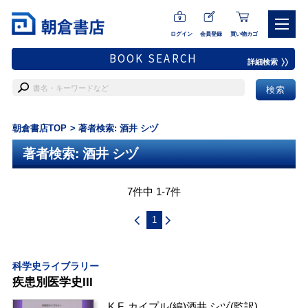
ログイン
会員登録
買い物カゴ
BOOK SEARCH
詳細検索
朝倉書店TOP
著者検索: 酒井 シヅ
著者検索: 酒井 シヅ
7件中 1-7件
1
科学史ライブラリー
疾患別医学史III
K.F. カイプル
(編)
酒井 シヅ
(監訳)