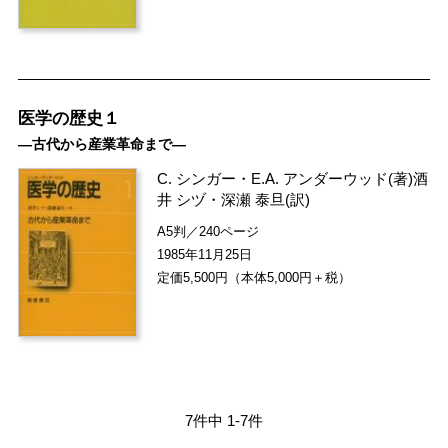
医学の歴史１
―古代から産業革命まで―
C. シンガー
・
E.A. アンダーウッド
(著)
酒
井 シヅ
・
深瀬 泰旦
(訳)
A5判／240ページ
1985年11月25日
定価5,500円（本体5,000円＋税）
7件中 1-7件