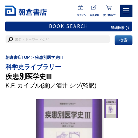
ログイン
会員登録
買い物カゴ
BOOK SEARCH
詳細検索
朝倉書店TOP
疾患別医学史III
科学史ライブラリー
疾患別医学史III
K.F. カイプル
(編)／
酒井 シヅ
(監訳)