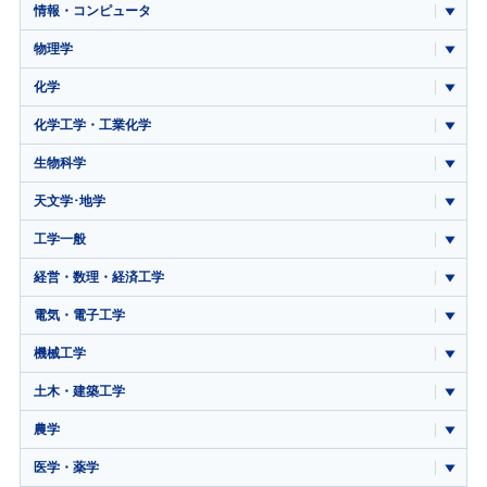
情報・コンピュータ
物理学
化学
化学工学・工業化学
生物科学
天文学･地学
工学一般
経営・数理・経済工学
電気・電子工学
機械工学
土木・建築工学
農学
医学・薬学