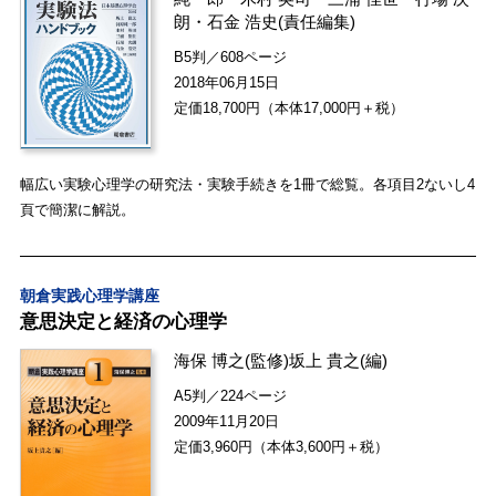
朗
・
石金 浩史
(責任編集)
B5判／608ページ
2018年06月15日
定価18,700円（本体17,000円＋税）
幅広い実験心理学の研究法・実験手続きを1冊で総覧。各項目2ないし4
頁で簡潔に解説。
朝倉実践心理学講座
意思決定と経済の心理学
海保 博之
(監修)
坂上 貴之
(編)
A5判／224ページ
2009年11月20日
定価3,960円（本体3,600円＋税）