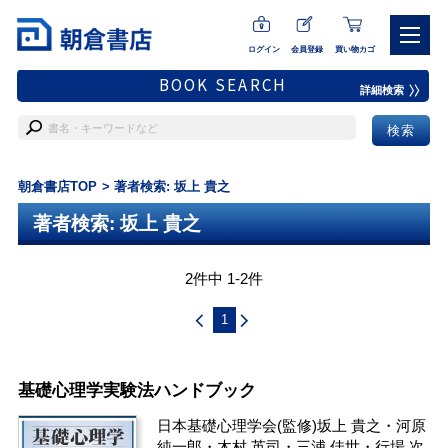
ログイン
会員登録
買い物カゴ
BOOK SEARCH
詳細検索
朝倉書店TOP
著者検索: 坂上 貴之
著者検索: 坂上 貴之
2件中 1-2件
1
基礎心理学実験法ハンドブック
日本基礎心理学会
(監修)
坂上 貴之
・
河原
純一郎
・
木村 英司
・
三浦 佳世
・
行場 次