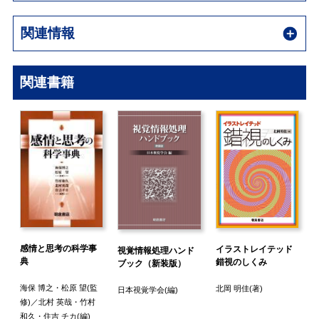
関連情報
関連書籍
感情と思考の科学事
イラストレイテッド
視覚情報処理ハンド
3
典
錯視のしくみ
ブック（新装版）
海保 博之
・
松原 望
(監
北岡 明佳
(著)
日本視覚学会
(編)
修)／
北村 英哉
・
竹村
和久
・
住吉 チカ
(編)