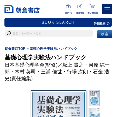
ログイン
会員登録
買い物カゴ
BOOK SEARCH
詳細検索
朝倉書店TOP
基礎心理学実験法ハンドブック
基礎心理学実験法ハンドブック
日本基礎心理学会
(監修)／
坂上 貴之
・
河原 純一
郎
・
木村 英司
・
三浦 佳世
・
行場 次朗
・
石金 浩
史
(責任編集)