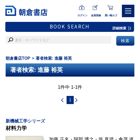
ログイン
会員登録
買い物カゴ
BOOK SEARCH
詳細検索
朝倉書店TOP
著者検索: 進藤 裕英
著者検索: 進藤 裕英
1件中 1-1件
1
新機械工学シリーズ
材料力学
加藤 正名
・
阿部 博之
・
坂 真澄
・
倉茂 道