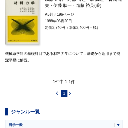
夫
・
伊藤 耿一
・
進藤 裕英
(著)
A5判／196ページ
1988年06月20日
定価3,740円（本体3,400円＋税）
機械系学科の基礎科目である材料力学について，基礎から応用まで簡
潔平易に解説。
1件中 1-1件
1
ジャンル一覧
科学一般