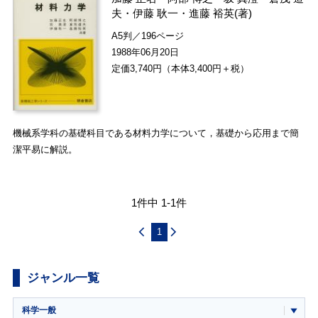
夫
・
伊藤 耿一
・
進藤 裕英
(著)
A5判／196ページ
1988年06月20日
定価3,740円（本体3,400円＋税）
機械系学科の基礎科目である材料力学について，基礎から応用まで簡
潔平易に解説。
1件中 1-1件
1
ジャンル一覧
科学一般