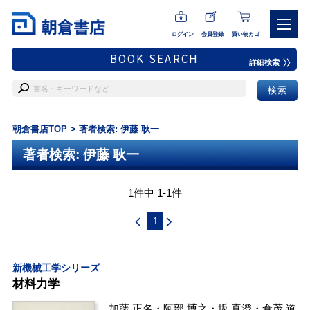
ログイン
会員登録
買い物カゴ
BOOK SEARCH
詳細検索
朝倉書店TOP
著者検索: 伊藤 耿一
著者検索: 伊藤 耿一
1件中 1-1件
1
新機械工学シリーズ
材料力学
加藤 正名
・
阿部 博之
・
坂 真澄
・
倉茂 道