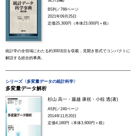
B5判／788ページ
2021年09月25日
定価25,300円（本体23,000円＋税）
統計学の全領域にわたる約300項目を収載，見開き形式でコンパクトに
解説する総合的事典。
シリーズ〈多変量データの統計科学〉
多変量データ解析
杉山 高一
・
藤越 康祝
・
小椋 透
(著)
A5判／240ページ
2014年11月20日
定価4,180円（本体3,800円＋税）