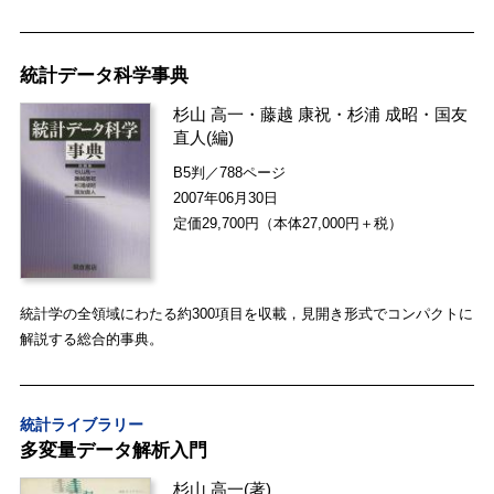
統計データ科学事典
杉山 高一
・
藤越 康祝
・
杉浦 成昭
・
国友
直人
(編)
B5判／788ページ
2007年06月30日
定価29,700円（本体27,000円＋税）
統計学の全領域にわたる約300項目を収載，見開き形式でコンパクトに
解説する総合的事典。
統計ライブラリー
多変量データ解析入門
杉山 高一
(著)