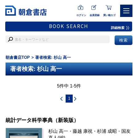
ログイン
会員登録
買い物カゴ
BOOK SEARCH
詳細検索
朝倉書店TOP
著者検索: 杉山 高一
著者検索: 杉山 高一
5件中 1-5件
1
統計データ科学事典（新装版）
杉山 高一
・
藤越 康祝
・
杉浦 成昭
・
国友
直人
(編)