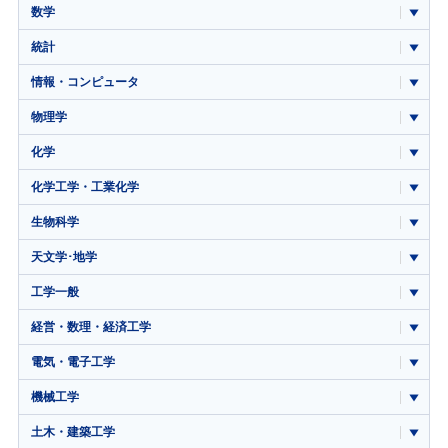
数学
統計
情報・コンピュータ
物理学
化学
化学工学・工業化学
生物科学
天文学･地学
工学一般
経営・数理・経済工学
電気・電子工学
機械工学
土木・建築工学