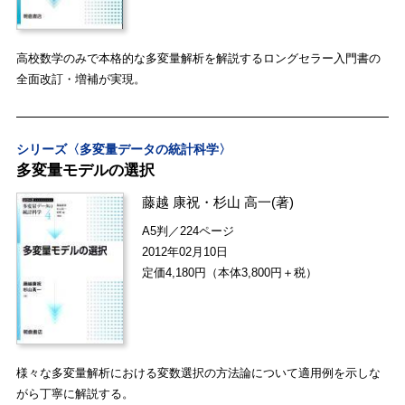
高校数学のみで本格的な多変量解析を解説するロングセラー入門書の
全面改訂・増補が実現。
シリーズ〈多変量データの統計科学〉
多変量モデルの選択
藤越 康祝
・
杉山 高一
(著)
A5判／224ページ
2012年02月10日
定価4,180円（本体3,800円＋税）
様々な多変量解析における変数選択の方法論について適用例を示しな
がら丁寧に解説する。