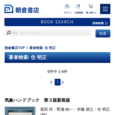
ログイン
会員登録
買い物カゴ
BOOK SEARCH
詳細検索
朝倉書店TOP
著者検索: 住 明正
著者検索: 住 明正
6件中 1-6件
1
気象ハンドブック 第３版新装版
新田 尚
・
野瀬 純一
・
伊藤 朋之
・
住 明正
(編)