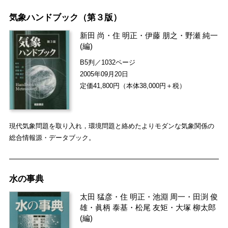
気象ハンドブック（第３版）
新田 尚
・
住 明正
・
伊藤 朋之
・
野瀬 純一
(編)
B5判／1032ページ
2005年09月20日
定価41,800円（本体38,000円＋税）
現代気象問題を取り入れ，環境問題と絡めたよりモダンな気象関係の
総合情報源・データブック。
水の事典
太田 猛彦
・
住 明正
・
池淵 周一
・
田渕 俊
雄
・
眞柄 泰基
・
松尾 友矩
・
大塚 柳太郎
(編)