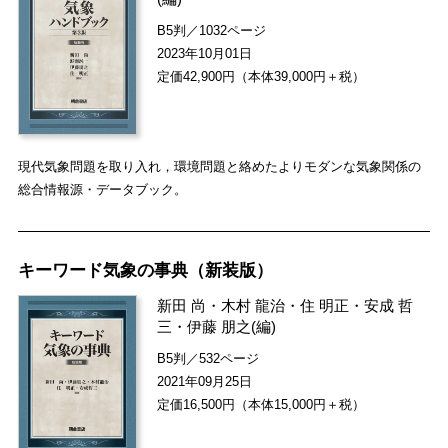
B5判／1032ページ
2023年10月01日
定価42,900円（本体39,000円＋税）
現代気象問題を取り入れ，環境問題と絡めたよりモダンな気象関係の
総合情報源・データブック。
キーワード気象の事典（新装版）
新田 尚
・
木村 龍治
・
住 明正
・
安成 哲
三
・
伊藤 朋之
(編)
B5判／532ページ
2021年09月25日
定価16,500円（本体15,000円＋税）