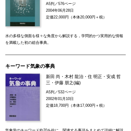
A5判／576ページ
2004年06月28日
定価22,000円（本体20,000円＋税）
水の多様な側面を様々な角度から解説する，学問的かつ実用的な情報
を満載した初の総合事典。
キーワード気象の事典
新田 尚
・
木村 龍治
・
住 明正
・
安成 哲
三
・
伊藤 朋之
(編)
A5判／532ページ
2002年01月10日
定価18,700円（本体17,000円＋税）
気象学のキーワード約70を柱に，関連する事項をまとめて詳細に解説