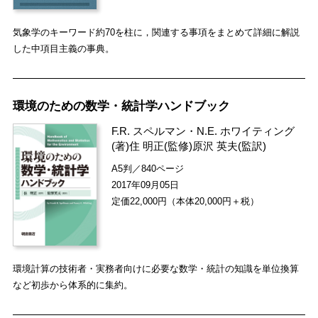
気象学のキーワード約70を柱に，関連する事項をまとめて詳細に解説
した中項目主義の事典。
環境のための数学・統計学ハンドブック
F.R. スペルマン
・
N.E. ホワイティング
(著)
住 明正
(監修)
原沢 英夫
(監訳)
A5判／840ページ
2017年09月05日
定価22,000円（本体20,000円＋税）
環境計算の技術者・実務者向けに必要な数学・統計の知識を単位換算
など初歩から体系的に集約。