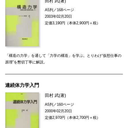
田村 武
(著)
A5判／168ページ
2003年02月20日
定価3,190円（本体2,900円＋税）
「構造の力学」を通して「力学の構造」を学ぶ。とりわけ“仮想仕事の
原理”を懇切丁寧に解説。
連続体力学入門
田村 武
(著)
A5判／160ページ
2000年02月20日
定価2,970円（本体2,700円＋税）