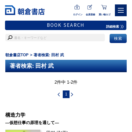
ログイン
会員登録
買い物カゴ
BOOK SEARCH
詳細検索
朝倉書店TOP
著者検索: 田村 武
著者検索: 田村 武
2件中 1-2件
1
構造力学
―仮想仕事の原理を通して―