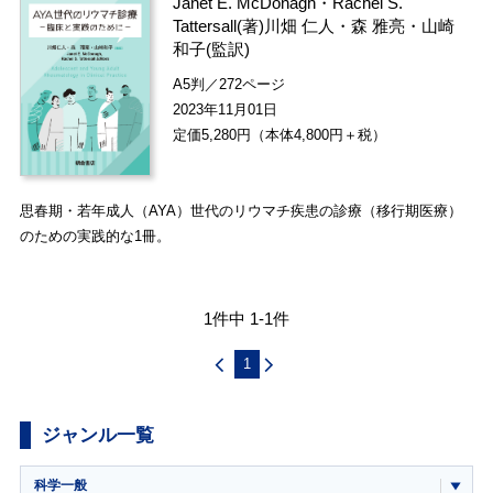
Janet E. McDonagh
・
Rachel S.
Tattersall
(著)
川畑 仁人
・
森 雅亮
・
山崎
和子
(監訳)
A5判／272ページ
2023年11月01日
定価5,280円（本体4,800円＋税）
思春期・若年成人（AYA）世代のリウマチ疾患の診療（移行期医療）
のための実践的な1冊。
1件中 1-1件
1
ジャンル一覧
科学一般