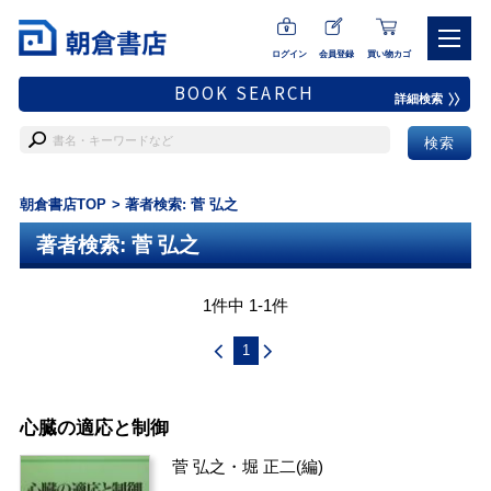
ログイン
会員登録
買い物カゴ
BOOK SEARCH
詳細検索
朝倉書店TOP
著者検索: 菅 弘之
著者検索: 菅 弘之
1件中 1-1件
1
心臓の適応と制御
菅 弘之
・
堀 正二
(編)