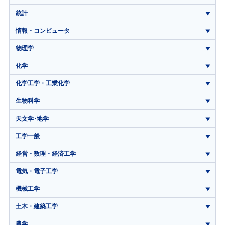
統計
情報・コンピュータ
物理学
化学
化学工学・工業化学
生物科学
天文学･地学
工学一般
経営・数理・経済工学
電気・電子工学
機械工学
土木・建築工学
農学