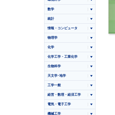
数学
統計
情報・コンピュータ
物理学
化学
化学工学・工業化学
生物科学
天文学･地学
工学一般
経営・数理・経済工学
電気・電子工学
機械工学