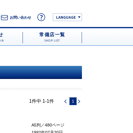
LANGUAGE
お問い合わせ
せ
常備店一覧
ON
SHOP LIST
1件中 1-1件
1
A5判／480ページ
1992年07月20日