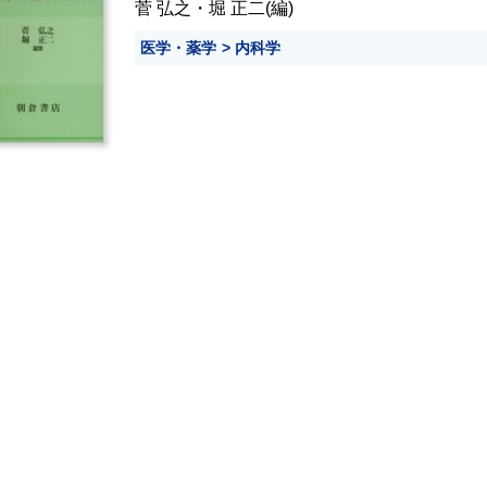
菅 弘之
・
堀 正二
(編)
医学・薬学
内科学