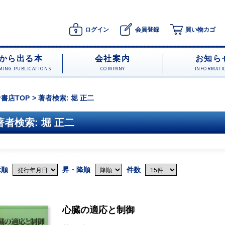
ログイン
会員登録
買い物カゴ
から出る本
会社案内
お知ら
ING PUBLICATIONS
COMPANY
INFORMATI
書店TOP
著者検索: 堀 正二
著者検索: 堀 正二
示順
昇・降順
件数
心臓の適応と制御