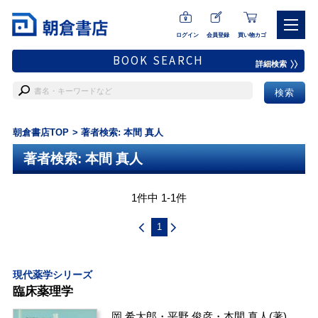
ログイン
会員登録
買い物カゴ
BOOK SEARCH
詳細検索
朝倉書店TOP
著者検索: 本間 真人
著者検索: 本間 真人
1件中 1-1件
1
現代薬学シリーズ
臨床薬理学
岡 希太郎
・
平野 俊彦
・
本間 真人
(著)