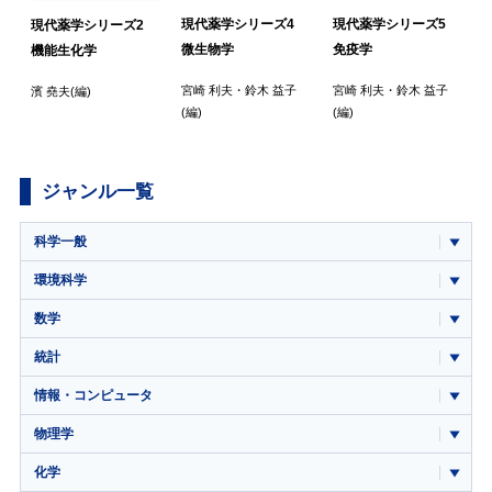
現代薬学シリーズ4
現代薬学シリーズ5
6
現代薬学シリーズ2
微生物学
免疫学
機能生化学
宮崎 利夫
・
鈴木 益子
宮崎 利夫
・
鈴木 益子
・
濱 堯夫
(編)
(編)
(編)
ジャンル一覧
科学一般
環境科学
数学
統計
情報・コンピュータ
物理学
化学