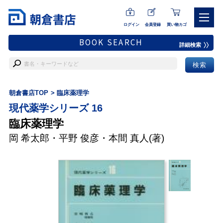
ログイン
会員登録
買い物カゴ
BOOK SEARCH
詳細検索
朝倉書店TOP
臨床薬理学
現代薬学シリーズ 16
臨床薬理学
岡 希太郎
・
平野 俊彦
・
本間 真人
(著)