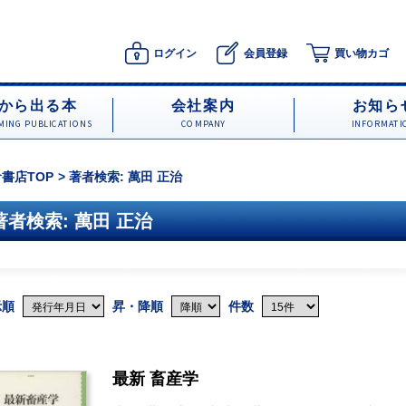
ログイン
会員登録
買い物カゴ
から出る本
会社案内
お知ら
ING PUBLICATIONS
COMPANY
INFORMATI
書店TOP
著者検索: 萬田 正治
著者検索: 萬田 正治
示順
昇・降順
件数
最新 畜産学