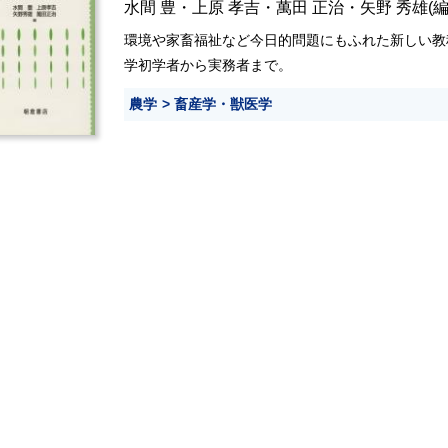
水間 豊
・
上原 孝吉
・
萬田 正治
・
矢野 秀雄
(編
環境や家畜福祉など今日的問題にもふれた新しい教
学初学者から実務者まで。
農学
畜産学・獣医学