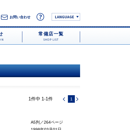
LANGUAGE
お問い合わせ
せ
常備店一覧
ON
SHOP LIST
1件中 1-1件
1
A5判／264ページ
1998年03月01日