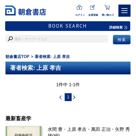
ログイン
会員登録
買い物カゴ
BOOK SEARCH
詳細検索
朝倉書店TOP
著者検索: 上原 孝吉
著者検索: 上原 孝吉
1件中 1-1件
1
最新畜産学
水間 豊
・
上原 孝吉
・
萬田 正治
・
矢野 秀
雄
(編)