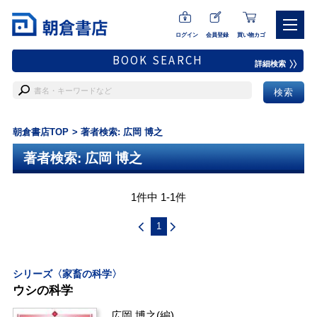
ログイン
会員登録
買い物カゴ
BOOK SEARCH
詳細検索
朝倉書店TOP
著者検索: 広岡 博之
著者検索: 広岡 博之
1件中 1-1件
1
シリーズ〈家畜の科学〉
ウシの科学
広岡 博之
(編)