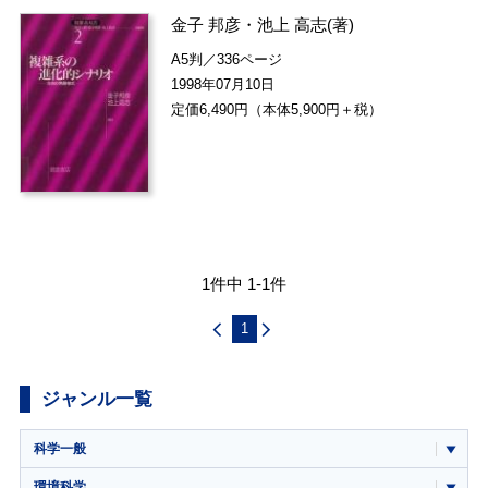
金子 邦彦
・
池上 高志
(著)
A5判／336ページ
1998年07月10日
定価6,490円（本体5,900円＋税）
1件中 1-1件
1
ジャンル一覧
科学一般
環境科学