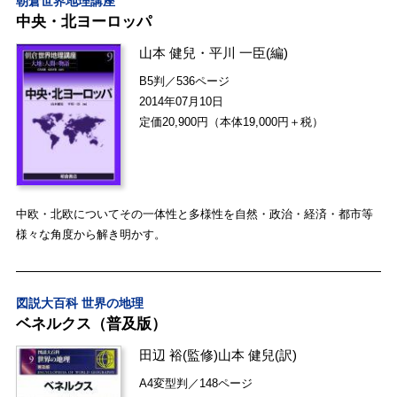
朝倉世界地理講座
中央・北ヨーロッパ
山本 健兒
・
平川 一臣
(編)
B5判／536ページ
2014年07月10日
定価20,900円（本体19,000円＋税）
中欧・北欧についてその一体性と多様性を自然・政治・経済・都市等
様々な角度から解き明かす。
図説大百科 世界の地理
ベネルクス（普及版）
田辺 裕
(監修)
山本 健兒
(訳)
A4変型判／148ページ