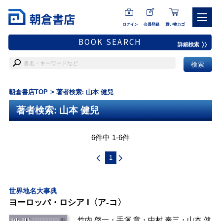
ログイン
会員登録
買い物カゴ
BOOK SEARCH
詳細検索
朝倉書店TOP
著者検索: 山本 健兒
著者検索: 山本 健兒
6件中 1-6件
1
世界地名大事典
ヨーロッパ・ロシア I〈ア-コ〉
竹内 啓一
・
手塚 章
・
中村 泰三
・
山本 健