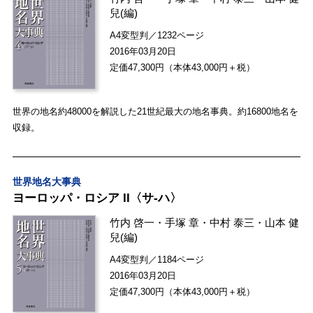
兒
(編)
A4変型判／1232ページ
2016年03月20日
定価47,300円（本体43,000円＋税）
世界の地名約48000を解説した21世紀最大の地名事典。約16800地名を
収録。
世界地名大事典
ヨーロッパ・ロシア II〈サ-ハ〉
竹内 啓一
・
手塚 章
・
中村 泰三
・
山本 健
兒
(編)
A4変型判／1184ページ
2016年03月20日
定価47,300円（本体43,000円＋税）