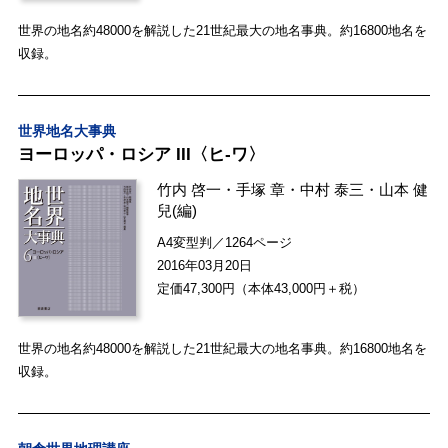
世界の地名約48000を解説した21世紀最大の地名事典。約16800地名を
収録。
世界地名大事典
ヨーロッパ・ロシア III〈ヒ-ワ〉
竹内 啓一
・
手塚 章
・
中村 泰三
・
山本 健
兒
(編)
A4変型判／1264ページ
2016年03月20日
定価47,300円（本体43,000円＋税）
世界の地名約48000を解説した21世紀最大の地名事典。約16800地名を
収録。