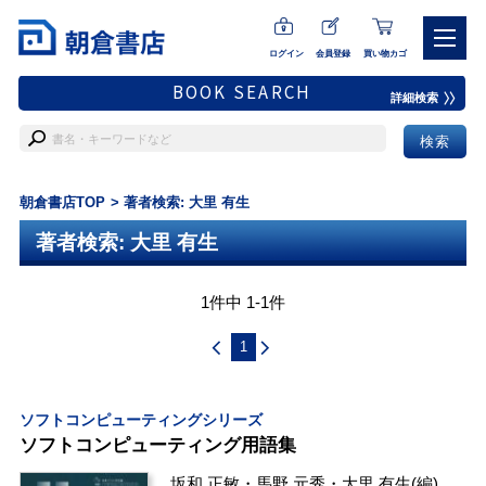
ログイン
会員登録
買い物カゴ
BOOK SEARCH
詳細検索
朝倉書店TOP
著者検索: 大里 有生
著者検索: 大里 有生
1件中 1-1件
1
ソフトコンピューティングシリーズ
ソフトコンピューティング用語集
坂和 正敏
・
馬野 元秀
・
大里 有生
(編)