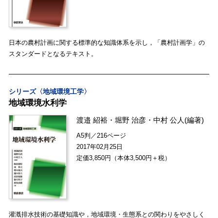
日本の農村計画に関する標準的な知識体系を示し，「農村計画学」の
スタンダードとなるテキスト。
シリーズ〈地域環境工学〉
地域環境水利学
渡邉 紹裕
・
堀野 治彦
・
中村 公人
(編著)
A5判／216ページ
2017年02月25日
定価3,850円（本体3,500円＋税）
灌漑排水技術の基礎知識や，地域環境・生態系との関わりをやさしく