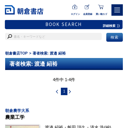
ログイン
会員登録
買い物カゴ
BOOK SEARCH
詳細検索
朝倉書店TOP
著者検索: 渡邉 紹裕
著者検索: 渡邉 紹裕
4件中 1-4件
1
朝倉農学大系
農業工学
渡邉 紹裕
・
飯田 訓久
・
清水 浩
(編)