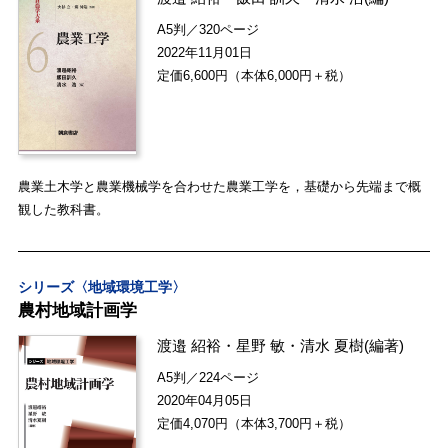
A5判／320ページ
2022年11月01日
定価6,600円（本体6,000円＋税）
農業土木学と農業機械学を合わせた農業工学を，基礎から先端まで概
観した教科書。
シリーズ〈地域環境工学〉
農村地域計画学
渡邉 紹裕
・
星野 敏
・
清水 夏樹
(編著)
A5判／224ページ
2020年04月05日
定価4,070円（本体3,700円＋税）