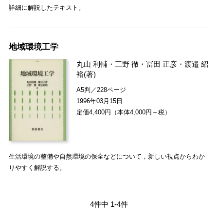
詳細に解説したテキスト。
地域環境工学
丸山 利輔
・
三野 徹
・
冨田 正彦
・
渡邉 紹
裕
(著)
A5判／228ページ
1996年03月15日
定価4,400円（本体4,000円＋税）
生活環境の整備や自然環境の保全などについて，新しい視点からわか
りやすく解説する。
4件中 1-4件