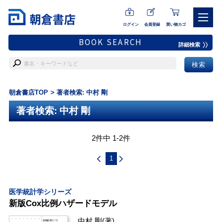
ログイン
会員登録
買い物カゴ
BOOK SEARCH
詳細検索
朝倉書店TOP
著者検索: 中村 剛
著者検索: 中村 剛
2件中 1-2件
1
医学統計学シリーズ
新版Cox比例ハザードモデル
中村 剛
(著)