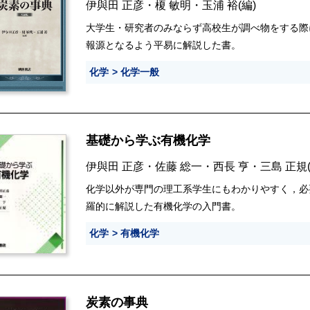
伊與田 正彦
・
榎 敏明
・
玉浦 裕
(編)
大学生・研究者のみならず高校生が調べ物をする際
報源となるよう平易に解説した書。
化学
化学一般
基礎から学ぶ有機化学
伊與田 正彦
・
佐藤 総一
・
西長 亨
・
三島 正規
化学以外が専門の理工系学生にもわかりやすく，必
羅的に解説した有機化学の入門書。
化学
有機化学
炭素の事典