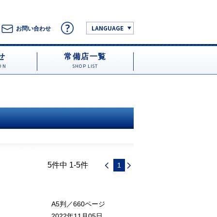
LANGUAGE
お問い合わせ
せ
常備店一覧
ON
SHOP LIST
5件中 1-5件
1
A5判／660ページ
2022年11月05日