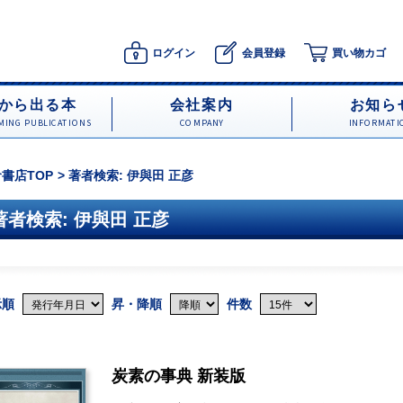
ログイン
会員登録
買い物カゴ
から出る本
会社案内
お知ら
ING PUBLICATIONS
COMPANY
INFORMATI
書店TOP
著者検索: 伊與田 正彦
著者検索: 伊與田 正彦
示順
昇・降順
件数
炭素の事典 新装版