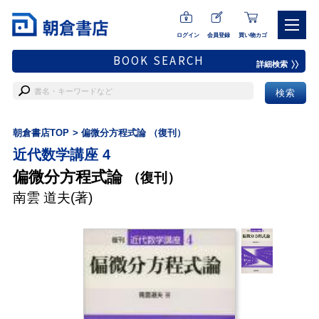
ログイン
会員登録
買い物カゴ
BOOK SEARCH
詳細検索
朝倉書店TOP
偏微分方程式論 （復刊）
近代数学講座 4
偏微分方程式論
（復刊）
南雲 道夫
(著)