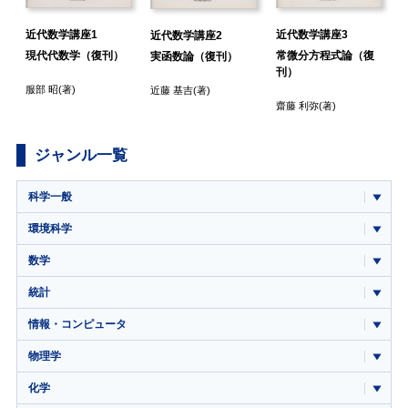
近代数学講座1
近代数学講座3
近代数学講座2
現代代数学（復刊）
常微分方程式論（復
実函数論（復刊）
刊）
服部 昭
(著)
近藤 基吉
(著)
齋藤 利弥
(著)
ジャンル一覧
科学一般
環境科学
数学
統計
情報・コンピュータ
物理学
化学