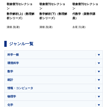
朝倉復刊セレクショ
朝倉復刊セレクショ
朝倉復刊セレクショ
ン
ン
ン
数学解析(上)（数理解
数学解析(下)（数理解
代数学（新数学講
析シリーズ）
析シリーズ）
座）
溝畑 茂
(著)
溝畑 茂
(著)
永尾 汎
(著)
ジャンル一覧
科学一般
環境科学
数学
統計
情報・コンピュータ
物理学
化学