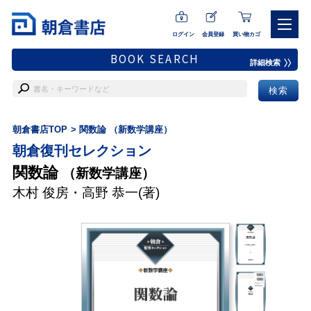
ログイン
会員登録
買い物カゴ
BOOK SEARCH
詳細検索
朝倉書店TOP
関数論 （新数学講座）
朝倉復刊セレクション
関数論
（新数学講座）
木村 俊房
・
高野 恭一
(著)