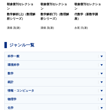
朝倉復刊セレクショ
朝倉復刊セレクショ
朝倉復刊セレクショ
ン
ン
ン
数学解析(上)（数理解
数学解析(下)（数理解
代数学（新数学講
析シリーズ）
析シリーズ）
座）
溝畑 茂
(著)
溝畑 茂
(著)
永尾 汎
(著)
ジャンル一覧
科学一般
環境科学
数学
統計
情報・コンピュータ
物理学
化学