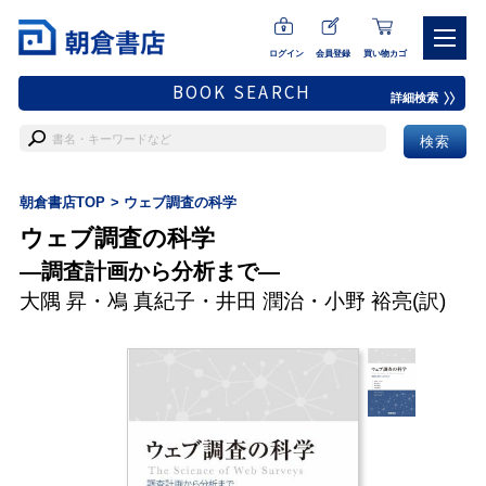
ログイン
会員登録
買い物カゴ
BOOK SEARCH
詳細検索
朝倉書店TOP
ウェブ調査の科学
ウェブ調査の科学
―調査計画から分析まで―
大隅 昇
・
鳰 真紀子
・
井田 潤治
・
小野 裕亮
(訳)