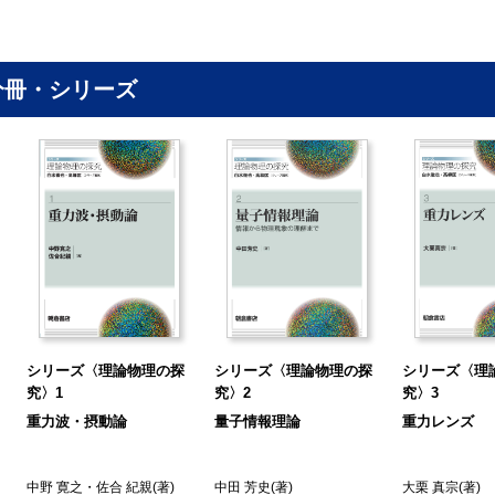
 10 ブラックホールの熱力学
 ブラックホールの蒸発による情報損失問題
 1 量子もつれと EPR ペア
分冊・シリーズ
 2 純粋状態と混合状態と密度行列
 3 von Neumann エントロピーとエンタングルメント・エントロピー
 4 低エネルギー有効場の理論とその破綻
 5 nice slice argument: ホライズン時空と無限の量子もつれ
 6 Unruh 効果：平坦な時空の真空の量子もつれ
 7 世にも奇妙な動く歩道
 8 失われる情報とは何か？
9 Page 曲 線
 10 ブラックホールの残骸物（remnant）？
 11 量子クローン問題とブラックホールの相補性
シリーズ〈理論物理の探
シリーズ〈理論物理の探
シリーズ〈理
 12 ブラックホールの防火壁（firewall）パラドックス
究〉1
究〉2
究〉3
 13 純粋状態と混合状態の違いはどの程度なのか？
重力波・摂動論
量子情報理論
重力レンズ
 14 部分系のエントロピー：Page 曲線再考
.極限ブラックホールとそのホライズン近傍時空
中野 寛之
・
佐合 紀親
(著)
中田 芳史
(著)
大栗 真宗
(著)