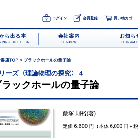
ログイン
会員登録
買い物カゴ
から出る本
会社案内
お知ら
ING PUBLICATIONS
COMPANY
INFORMATI
書店TOP
ブラックホールの量子論
リーズ〈理論物理の探究〉 4
ブラックホールの量子論
飯塚 則裕
(著)
6,600
定価
円（本体 6,000 円＋