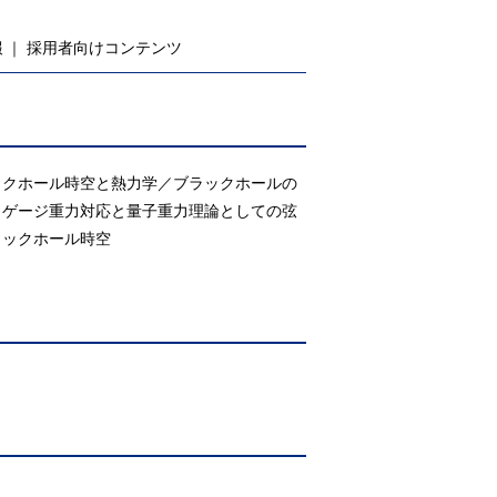
報
採用者向けコンテンツ
ックホール時空と熱力学／ブラックホールの
／ゲージ重力対応と量子重力理論としての弦
ラックホール時空