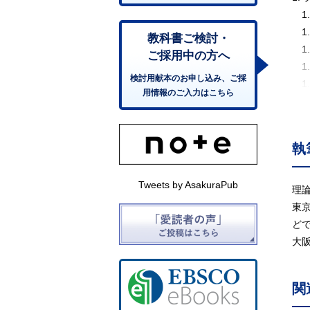
1.
1.
教科書ご検討・
1.
ご採用中の方へ
1.
検討用献本のお申し込み、ご採
1.
用情報のご入力はこちら
1.
1.
1.
執
2.
2. 
Tweets by AsakuraPub
2.
理
2.
東京
2.
ど
2.
大
2.
2.
関
2.
2. 