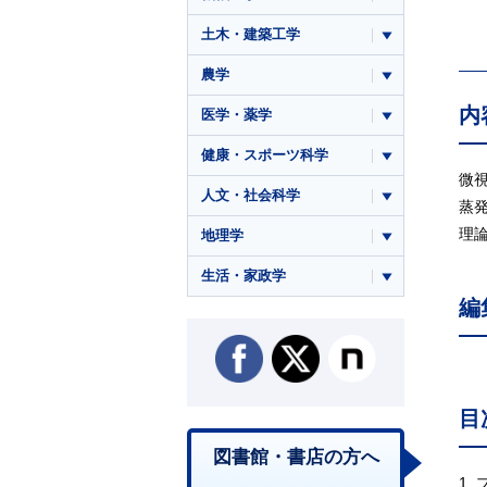
土木・建築工学
農学
内
医学・薬学
健康・スポーツ科学
微
人文・社会科学
蒸
理
地理学
生活・家政学
編
目
図書館・書店の方へ
1.