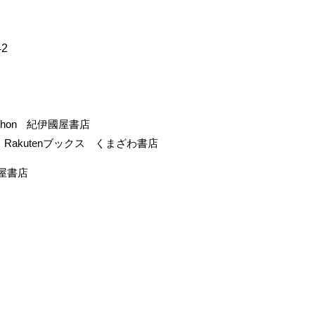
42
-hon
紀伊國屋書店
Rakutenブックス
くまざわ書店
屋書店