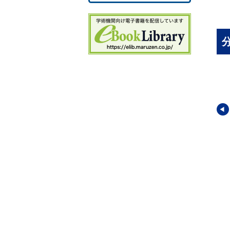
2.
3.
3.
3.
3.
3.
3.
3.
3.
3.
3. 
3.
3.
ーズ〈理論物理の探
シリーズ〈理論物理の探
シリーズ〈理論物理の探
3.
究〉3
究〉4
3.
情報理論
重力レンズ
ブラックホールの量子論
3.
4
芳史
(著)
大栗 真宗
(著)
飯塚 則裕
(著)