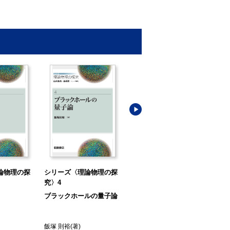
論物理の探
シリーズ〈理論物理の探
シリーズ〈理論物理の探
シ
究〉4
究〉1
究〉
ブラックホールの量子論
重力波・摂動論
量
飯塚 則裕
(著)
中野 寛之
・
佐合 紀親
(著)
中田