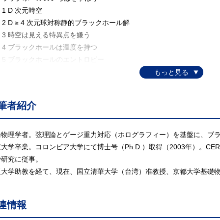
 1 D 次元時空
 2 D ≥ 4 次元球対称静的ブラックホール解
 3 時空は見える特異点を嫌う
 4 ブラックホールは温度を持つ
 5 ブラックホールのエントロピー
 6 思 考 実 験
 7 ブラックホールの微視的な状態とは？
 8 時空は創発するのか？
筆者紹介
 ブラックホール時空と熱力学
1 Penrose 図
 2 ホワイトホールは存在するか？
論物理学者。弦理論とゲージ重力対応（ホログラフィー）を基盤に、ブ
 3 時間的な測地線に沿った Raychaudhuri 方程式と共役点
大学卒業。コロンビア大学にて博士号（Ph.D.）取得（2003年）。CER
 4 光の測地線に沿った Raychaudhuri 方程式
で研究に従事。
 5 ブラックホールの面積増大則
阪大学助教を経て、現在、国立清華大学（台湾）准教授、京都大学基礎物
 6 捕捉面と Penrose の特異点定理
 7 エネルギー運動量テンソルへの制限と ANEC
連情報
 8 ワームホールと ANEC とトポロジー検閲定理
9 Hawking 輻射