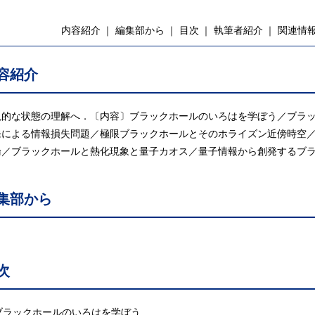
内容紹介
編集部から
目次
執筆者紹介
関連情
容紹介
視的な状態の理解へ．〔内容〕ブラックホールのいろはを学ぼう／ブラ
発による情報損失問題／極限ブラックホールとそのホライズン近傍時空
論／ブラックホールと熱化現象と量子カオス／量子情報から創発するブ
集部から
次
 ブラックホールのいろはを学ぼう