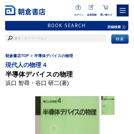
ログイン
会員登録
買い物カゴ
BOOK SEARCH
詳細検索
朝倉書店TOP
半導体デバイスの物理
現代人の物理 4
半導体デバイスの物理
浜口 智尋
・
谷口 研二
(著)