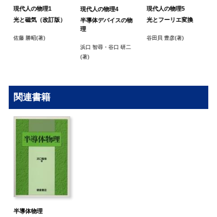
現代人の物理1
現代人の物理5
現代人の物理4
光と磁気（改訂版）
光とフーリエ変換
半導体デバイスの物
理
佐藤 勝昭
(著)
谷田貝 豊彦
(著)
浜口 智尋
・
谷口 研二
(著)
関連書籍
半導体物理