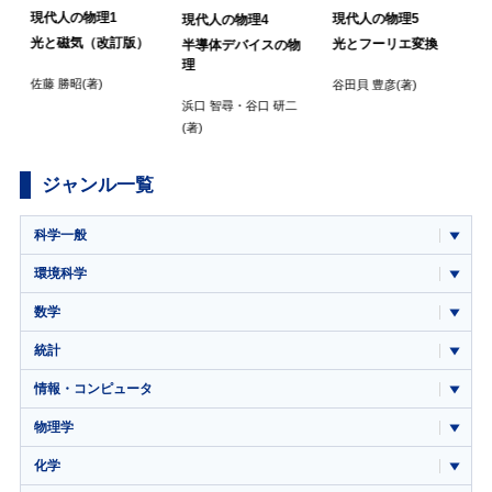
現代人の物理1
現代人の物理5
現代人の物理4
光と磁気（改訂版）
光とフーリエ変換
半導体デバイスの物
理
佐藤 勝昭
(著)
谷田貝 豊彦
(著)
浜口 智尋
・
谷口 研二
(著)
ジャンル一覧
科学一般
環境科学
数学
統計
情報・コンピュータ
物理学
化学