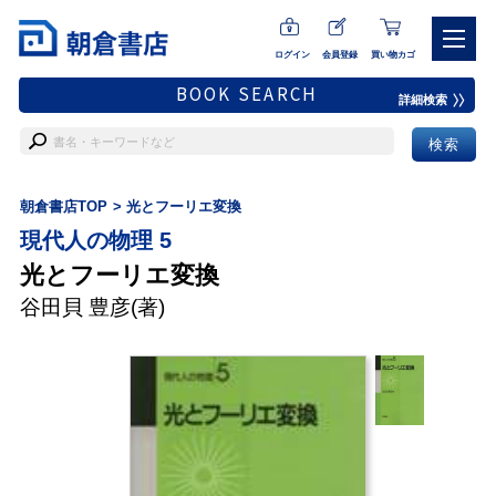
ログイン
会員登録
買い物カゴ
BOOK SEARCH
詳細検索
朝倉書店TOP
光とフーリエ変換
現代人の物理 5
光とフーリエ変換
谷田貝 豊彦
(著)