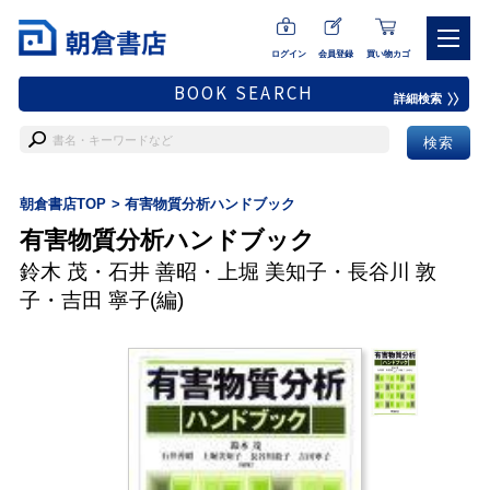
ログイン
会員登録
買い物カゴ
BOOK SEARCH
詳細検索
朝倉書店TOP
有害物質分析ハンドブック
有害物質分析ハンドブック
鈴木 茂
・
石井 善昭
・
上堀 美知子
・
長谷川 敦
子
・
吉田 寧子
(編)