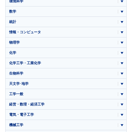
環境科学
数学
統計
情報・コンピュータ
物理学
化学
化学工学・工業化学
生物科学
天文学･地学
工学一般
経営・数理・経済工学
電気・電子工学
機械工学