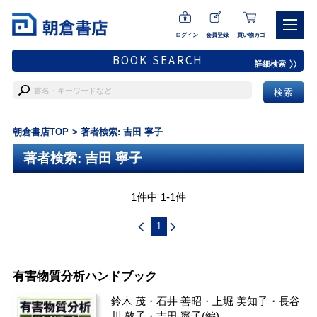
ログイン
会員登録
買い物カゴ
BOOK SEARCH
詳細検索
朝倉書店TOP
著者検索: 吉田 寧子
著者検索: 吉田 寧子
1件中 1-1件
1
有害物質分析ハンドブック
鈴木 茂
・
石井 善昭
・
上堀 美知子
・
長谷
川 敦子
・
吉田 寧子
(編)