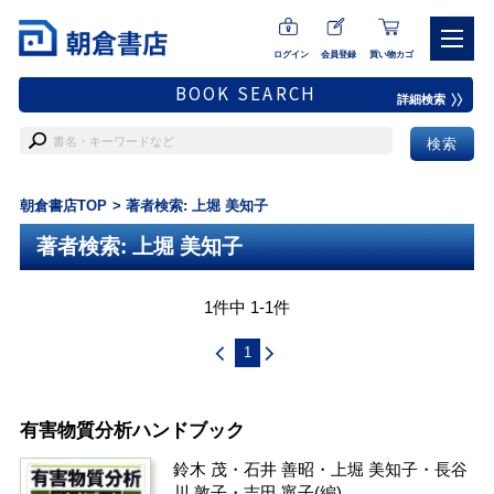
ログイン
会員登録
買い物カゴ
BOOK SEARCH
詳細検索
朝倉書店TOP
著者検索: 上堀 美知子
著者検索: 上堀 美知子
1件中 1-1件
1
有害物質分析ハンドブック
鈴木 茂
・
石井 善昭
・
上堀 美知子
・
長谷
川 敦子
・
吉田 寧子
(編)