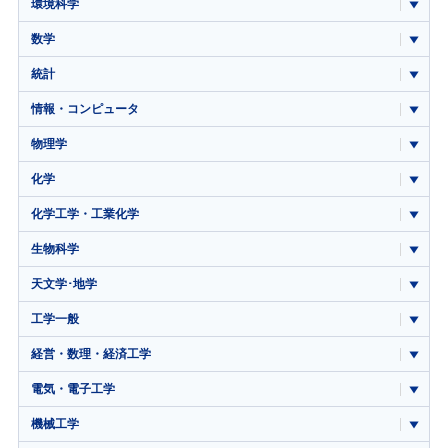
環境科学
数学
統計
情報・コンピュータ
物理学
化学
化学工学・工業化学
生物科学
天文学･地学
工学一般
経営・数理・経済工学
電気・電子工学
機械工学