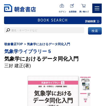
ログイン
会員登録
買い物カゴ
BOOK SEARCH
詳細検索
朝倉書店TOP
気象学におけるデータ同化入門
気象学ライブラリー 5
気象学におけるデータ同化入門
三好 建正
(著)