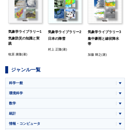
気象学ライブラリー1
気象学ライブラリー3
5
気象学ライブラリー2
気象防災の知識と実
集中豪雨と線状降水
日本の降雪
践
帯
村上 正隆
(著)
牧原 康隆
(著)
加藤 輝之
(著)
ジャンル一覧
科学一般
環境科学
数学
統計
情報・コンピュータ