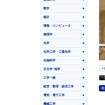
数学
統計
情報・コンピュータ
物理学
化学
化学工学・工業化学
生物科学
>
天文学･地学
工学一般
経営・数理・経済工学
教
電気・電子工学
機械工学