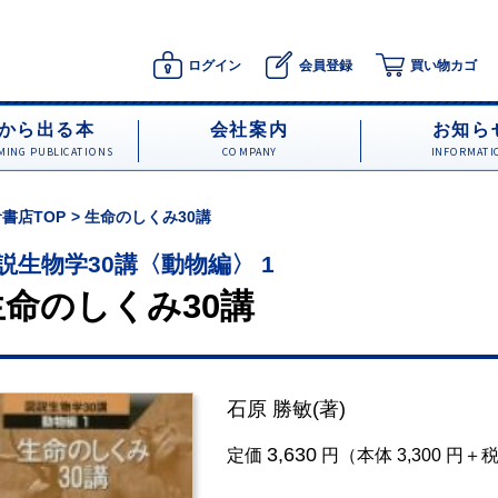
ログイン
会員登録
買い物カゴ
から出る本
会社案内
お知ら
ING PUBLICATIONS
COMPANY
INFORMATI
書店TOP
生命のしくみ30講
説生物学30講〈動物編〉 1
生命のしくみ30講
石原 勝敏
(著)
3,630
定価
円（本体 3,300 円＋