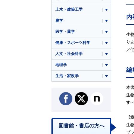
土木・建築工学
内
農学
医学・薬学
生
り
健康・スポーツ科学
／
人文・社会科学
地理学
編
生活・家政学
本
生
す
【
生
図書館・書店の方へ
プ