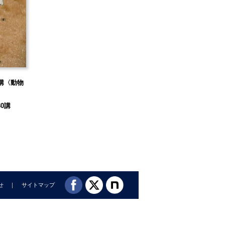
講〈動物
0講
せ
サイトマップ