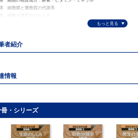
4講 細胞の物質成分：酵素・ビタミン・ミネラル
5講 細胞膜と珊胞質の代謝系
6講 細胞小器官のはたらき
7講 遺伝情報の貯蔵庫：核
8講 タンパク質合成：リボソームのはたらき
9講 エネルギーの合成：ミトコンドリアの驚異
筆者紹介
10講 細胞を支え動かす細胞骨格
11講 からだをつくり子孫を残す2つの細胞分裂
12講 細胞分裂を制御する：細胞周期
13講 細胞どうしのつながり：細胞間結合と細胞間連絡
連情報
4講 細胞分化の方向
15講 細胞の集団：組織
16講 動物の種類と組織構成の違い
17講 上皮組織：環境への適応
18講 神経組織：体内情報伝達
分冊・シリーズ
19講 筋組織：からだや器官を動かす筋肉
20講 結合組織：形や機能を支える
21講 組織は集まって器官をつくる