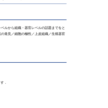
レベルから組織・器官レベルの話題までをと
酵素の発見／細胞の極性／上皮組織／生殖器官
．
ます．