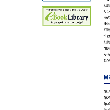
細
リ
胚
排
細
性
細
性
か
動
目
第
第
第