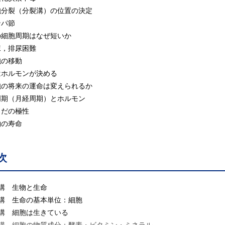
胞分裂（分裂溝）の位置の決定
ンパ節
の細胞周期はなぜ短いか
尿，排尿困難
胞の移動
はホルモンが決める
胞の将来の運命は変えられるか
周期（月経周期）とホルモン
らだの極性
物の寿命
次
1講 生物と生命
2講 生命の基本単位：細胞
3講 細胞は生きている