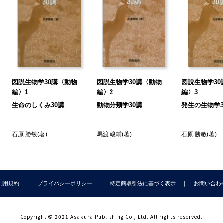
22講 動物の種類と器官の相違
23講 消化器官食物の分解と吸収
24講 肝臓：同化と解毒
25講 呼吸器官外呼吸・内呼吸・細胞呼吸
26講 循環器官心臓血管系とリンパ系
27講 排出器官：腎臓と膀胱
28講 内分泌器官ホルモンと神経分泌
図説生物学30講〈動物
図説生物学30講〈動物
図説生物学30
29講 生殖器官：卵巣と精巣
編〉1
編〉2
編〉3
30講 からだを守る生命を維持する
生命のしくみ30講
動物分類学30講
発生の生物学3
 引
石原 勝敏
(著)
馬渡 峻輔
(著)
石原 勝敏
(著)
利用規約
プライバシーポリシー
特定商取引法に基づく表示
お問い合わ
Copyright © 2021 Asakura Publishing Co., Ltd. All rights reserved.