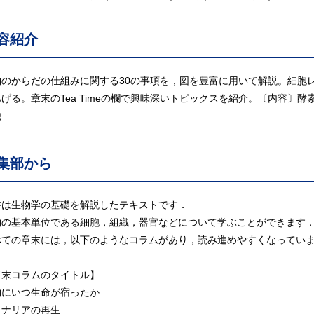
容紹介
物のからだの仕組みに関する30の事項を，図を豊富に用いて解説。細胞
あげる。章末のTea Timeの欄で興味深いトピックスを紹介。〔内容〕
他
集部から
書は生物学の基礎を解説したテキストです．
物の基本単位である細胞，組織，器官などについて学ぶことができます
べての章末には，以下のようなコラムがあり，読み進めやすくなってい
章末コラムのタイトル】
物にいつ生命が宿ったか
ラナリアの再生