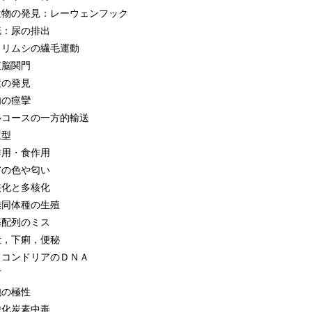
生物の発見：レーウェンフック
胱：尿の排出
ウリムシの繊毛運動
液脳関門
素の発見
肉の痙攣
ルコースの一方的輸送
液型
作用・食作用
膚の色や匂い
核化と多核化
雄同体種の生殖
基配列のミス
吐，下痢，便秘
トコンドリアのＤＮＡ
石
胞の極性
酸化炭素中毒