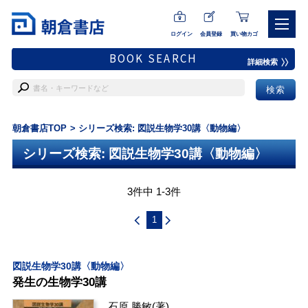
ログイン
会員登録
買い物カゴ
BOOK SEARCH
詳細検索
朝倉書店TOP
シリーズ検索: 図説生物学30講〈動物編〉
シリーズ検索: 図説生物学30講〈動物編〉
3件中 1-3件
1
図説生物学30講〈動物編〉
発生の生物学30講
石原 勝敏
(著)