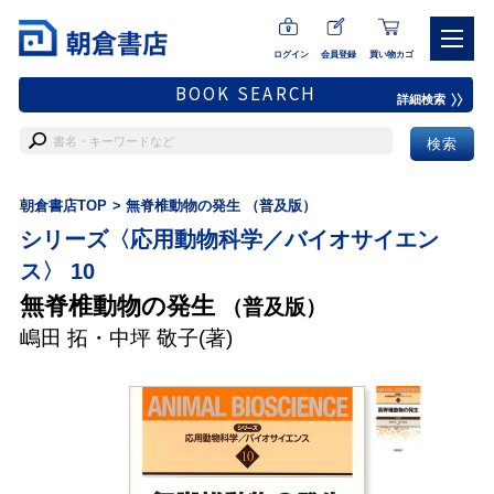
ログイン
会員登録
買い物カゴ
BOOK SEARCH
詳細検索
朝倉書店TOP
無脊椎動物の発生 （普及版）
シリーズ〈応用動物科学／バイオサイエン
ス〉 10
無脊椎動物の発生
（普及版）
嶋田 拓
・
中坪 敬子
(著)