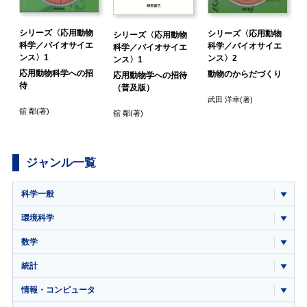
シリーズ〈応用動物
シリーズ〈応用動物
シリーズ〈応用動物
科学／バイオサイエ
科学／バイオサイエ
科学／バイオサイエ
ンス〉1
ンス〉2
ンス〉1
応用動物科学への招
動物のからだづくり
応用動物学への招待
待
（普及版）
武田 洋幸
(著)
舘 鄰
(著)
舘 鄰
(著)
(
ジャンル一覧
科学一般
環境科学
数学
統計
情報・コンピュータ