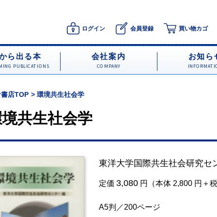
ログイン
会員登録
買い物カゴ
から出る本
会社案内
お知ら
ING PUBLICATIONS
COMPANY
INFORMATI
書店TOP
環境共生社会学
環境共生社会学
東洋大学国際共生社会研究セ
3,080
定価
円（本体 2,800 円＋
A5判／200ページ