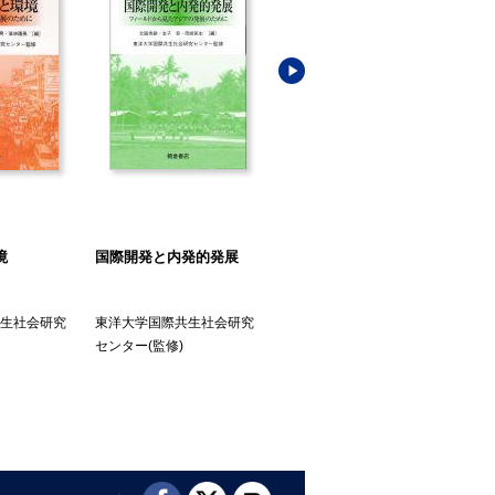
境
国際開発と内発的発展
持続可能な開発目標と国
国
際貢献
生社会研究
東洋大学国際共生社会研究
東洋大学国際共生社会研究
東
センター
(監修)
センター
(編)
セ
敏
岳
(