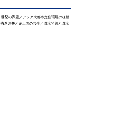
1世紀の課題／アジア大都市定住環境の様相
の構造調整と途上国の共生／環境問題と環境