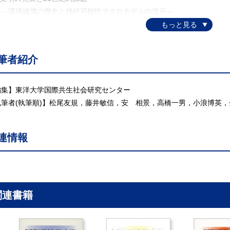
環境破壊の歴史と持続可能性マクロモデルの提示―
.1 文明の発展と環境破壊の歴史
.2 持続可能性を考慮する適正経済成長モデルの定式化
.3 経済成長と文明のあり方
筆者紹介
. アジア大都市定住環境の様相―混住と共生―
.1 定住環境の捉え方
.2 都市，スラム，農村
編集】東洋大学国際共生社会研究センター
.3 都市化と農村環境
執筆者(執筆順)】松尾友規，藤井敏信，安 相景，高橋一男，小浪博英
.4 ひとまとまりの定住圏としての都市-農村
.5 スラム改善政策と開発路線の変遷
連情報
.6 アユタヤのネットワーク活動とスラムコミュニティでの生活
.7 定住環境の組立て
 環境共生都市の条件
.1 都市環境対策の経緯
.2 日本の都市環境
関連書籍
.3 都市の環境容量
.4 環境共生都市のマスタープラン
. 社会経済開発における共生要素の評価