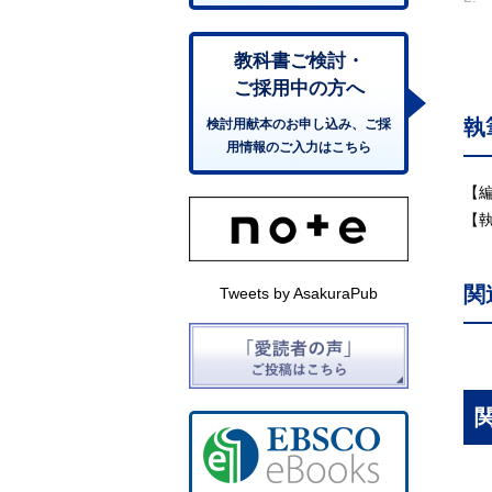
―
2
教科書ご検討・
2
ご採用中の方へ
2
執
検討用献本のお申し込み、ご採
3
用情報のご入力はこちら
3
3
【
3
【
3
3
関
Tweets by AsakuraPub
3
3
4.
4
4
4
4
5