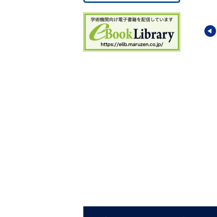
―
5
5
5
5
5
6
6
6
開発と内発的発展
持続可能な開発目標と国
国際貢献とSDGsの実現
6
際貢献
6
学国際共生社会研究
東洋大学国際共生社会研究
東洋大学国際共生社会研究
6
ー
(監修)
センター
(編)
センター
(監修)／
北脇 秀
7
敏
・
松丸 亮
・
金子 彰
・
眞
7
岳
(編)
7
7
7