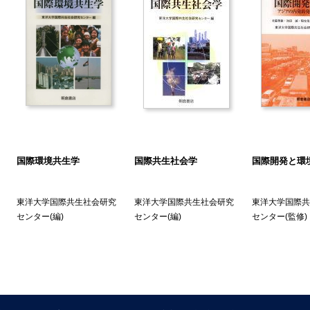
カンボディアにおける社会経済開発計画―
.1 社会経済開発計画とは
.2 カンボディアの概況
.3 カンポディアの社会経済開発計画
.4 カンボディアにおける社会資本整備
.5 持続可能な開発と社会経済開発計画の展望
. 米英主導の構造調整と途上国の共生
.1 米英主導の構造調整とは
.2 構造調整計画の概要
国際環境共生学
国際共生社会学
国際開発と環
.3 世界規模の実績
.4 フィリピンの実績
東洋大学国際共生社会研究
東洋大学国際共生社会研究
東洋大学国際共
.5 構造調整の今後
センター
(編)
センター
(編)
センター
(監修)
. 環境問題と環境教育―国際共生社会を目指して―
子
.1 基本的視点
.2 環境教育の課題と機能
.3 日本の環境教育の現状と事例
.4 海外の環境教育