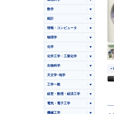
数学
統計
情報・コンピュータ
物理学
化学
化学工学・工業化学
生物科学
>
天文学･地学
工学一般
経営・数理・経済工学
電気・電子工学
機械工学