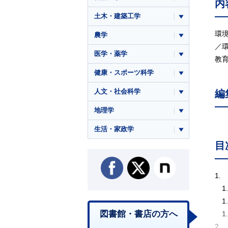
内
土木・建築工学
環
農学
／
医学・薬学
教
健康・スポーツ科学
人文・社会科学
編
地理学
生活・家政学
目
1.
1
1
図書館・書店の方へ
1
2.