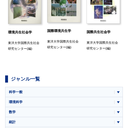
国際環境共生学
国際開発と環
国際共生社会学
生社会学
東洋大学国際共生社会
東洋大学国際
東洋大学国際共生社会
学国際共生社会
研究センター
(編)
研究センター
研究センター
(編)
ンター
(編)
ジャンル一覧
科学一般
環境科学
数学
統計