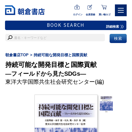
ログイン
会員登録
買い物カゴ
BOOK SEARCH
詳細検索
朝倉書店TOP
持続可能な開発目標と国際貢献
持続可能な開発目標と国際貢献
―フィールドから見たSDGs―
東洋大学国際共生社会研究センター
(編)