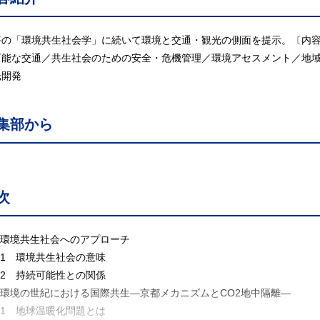
評の「環境共生社会学」に続いて環境と交通・観光の側面を提示。〔内
可能な交通／共生社会のための安全・危機管理／環境アセスメント／地
光開発
集部から
次
 環境共生社会へのアプローチ
.1 環境共生社会の意味
.2 持続可能性との関係
. 環境の世紀における国際共生―京都メカニズムとCO2地中隔離―
.1 地球温暖化問題とは