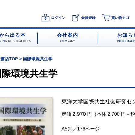
ログイン
会員登録
買い物カゴ
から出る本
会社案内
お知ら
ING PUBLICATIONS
COMPANY
INFORMATI
書店TOP
国際環境共生学
国際環境共生学
東洋大学国際共生社会研究セ
2,970
定価
円（本体 2,700 円＋
A5判／176ページ