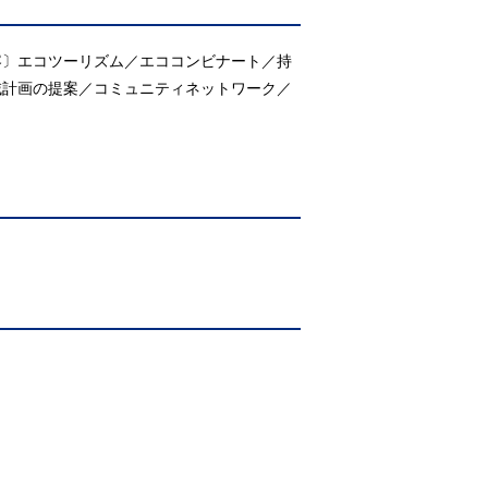
容〕エコツーリズム／エココンビナート／持
域計画の提案／コミュニティネットワーク／