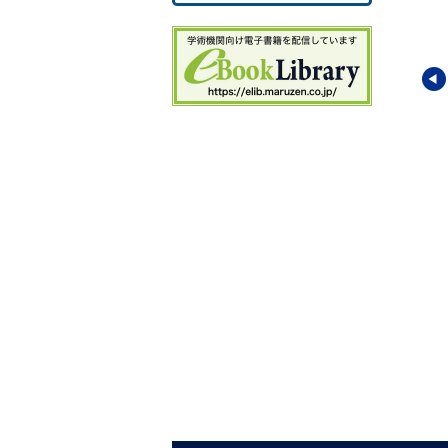
4
5
5
5
5
5
5
6
6.
6.
開発と内発的発展
持続可能な開発目標と国
国際貢献とSDGsの実現
6.
際貢献
6.
学国際共生社会研究
東洋大学国際共生社会研究
東洋大学国際共生社会研究
6
ー
(監修)
センター
(編)
センター
(監修)／
北脇 秀
6.
敏
・
松丸 亮
・
金子 彰
・
眞
6
岳
(編)
7
7
7