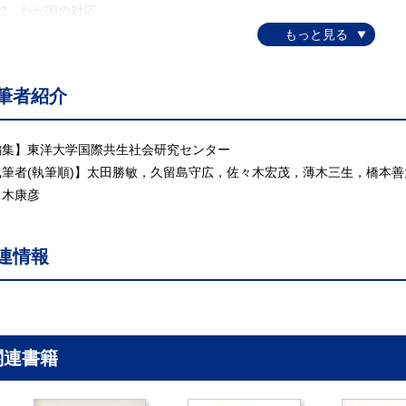
.2 わが国の対応
.3 京都メカニズムに向けた活動
.4 カザフスタンにおける省エネルギー・モデル事業の概要
.5 京郡メカニズムによる技術移転と国際共生
筆者紹介
.6 新しい技術によるチャレンジ，CO2地中隔離
.7 地球エコシステムへの産学官連携による取組み
8 CO2地中隔離技術の事業化への展望
編集】東洋大学国際共生社会研究センター
 ”持続可能な交通”に向けた政策と戦略
執筆者(執筆順)】太田勝敏，久留島守広，佐々木宏茂，薄木三生，橋本
.1 都市交通分野での基本的課題―車社会の功罪
々木康彦
.2 交通政策分野での持続可能性
.3 交通政策の基本的アプローチとパラダイムシフト
連情報
.4 道路交通に関わる環境負荷削減策
.5 交通需要マネジメント施策とその役割
.6 都市計画との連携の重要性
.7 社会統済の発展段階と交通戦略パッケージ
. 近代の観光と観光開発の展開と課題
関連書籍
観光地城社会(自然，文化，歴史を含む)の共生をめぐって―
.1 マスツーリズムからオルタナティブツーリズムへ