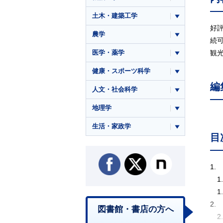
土木・建築工学
好
農学
続
医学・薬学
観
健康・スポーツ科学
編
人文・社会科学
地理学
生活・家政学
目
1.
1
1
2
図書館・書店の方へ
2