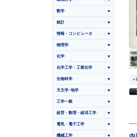
数学
統計
情報・コンピュータ
物理学
化学
化学工学・工業化学
生物科学
>
天文学･地学
工学一般
経営・数理・経済工学
電気・電子工学
内
機械工学