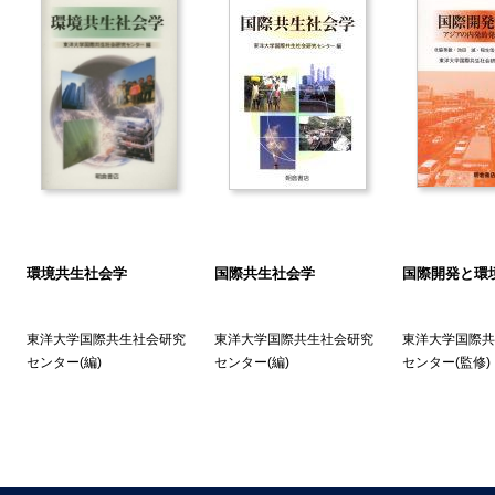
.2 観光のジレンマ
. 環境教育を活用したエコツーリズムの展開
.1 エコツーリズムとは
.2 持統可能な開発に向けた展望
.3 エコツーリズム成功の要素
.4 エコツーリズムの推進事例
.5 グリーンツーリズムの課題との連関性
. 環境アセスメントの展開―環境共生社会創出に向けて―
1 NEPA(国家環境政策法)成立の背景
2 NEPAの成立
環境共生社会学
国際共生社会学
国際開発と環
3 NEPAとその後
4 EUのアセスメント
東洋大学国際共生社会研究
東洋大学国際共生社会研究
東洋大学国際共
.5 わが国のアセスメント
センター
(編)
センター
(編)
センター
(監修)
6 UNEP(国連環境計画)における取組みについて
子
.7 まとめと課題
. 共生社会のための安全・危機管理
.1 危険とリスク
.2 リスクマネジメント