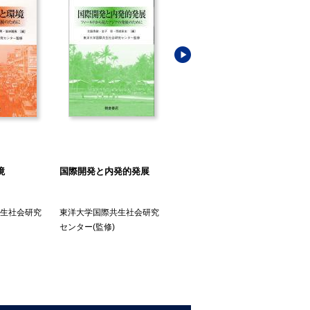
境
国際開発と内発的発展
持続可能な開発目標と国
国
際貢献
生社会研究
東洋大学国際共生社会研究
東洋大学国際共生社会研究
東
センター
(監修)
センター
(編)
セ
敏
岳
(