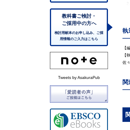
2
2
教科書ご検討・
2
ご採用中の方へ
2
執
2
検討用献本のお申し込み、ご採
用情報のご入力はこちら
2
2.
【
3.
【
3
佐
3
3
Tweets by AsakuraPub
関
3
3
3
3
4
―
4